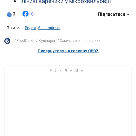
Ліниві вареники у мікрохвильовці
0
0
Підписатися
Теги
Редакційна політика
FoodOboz
Кулінарія
Смачні ліниві вареники ...
Повернутися на головну OBOZ