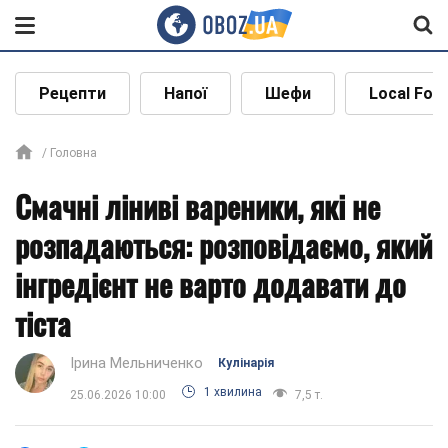
Рецепти
Напої
Шефи
Local Foo
Головна
Смачні ліниві вареники, які не
розпадаються: розповідаємо, який
інгредієнт не варто додавати до
тіста
Ірина Мельниченко
Кулінарія
1 хвилина
25.06.2026 10:00
7,5 т.