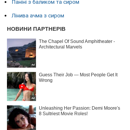
Паніні з баликом та сиром
Лінива ачма з сиром