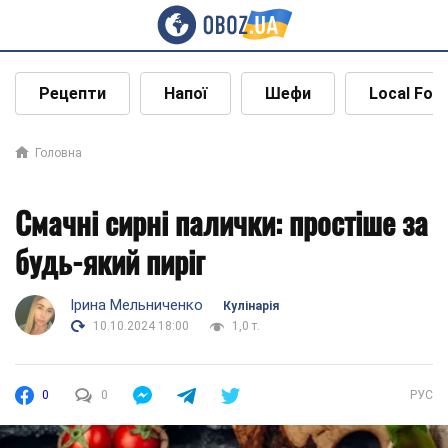
Рецепти
Напої
Шефи
Local Foo
Головна
Смачні сирні палички: простіше за
будь-який пиріг
Ірина Мельниченко
Кулінарія
10.10.2024 18:00
1,0 т.
0
0
РУС