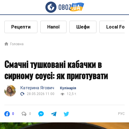
Рецепти
Напої
Шефи
Local Foo
Головна
Смачні тушковані кабачки в
сирному соусі: як приготувати
Катерина Ягович
Кулінарія
28.05.2026 11:00
12,5 т.
0
0
РУС