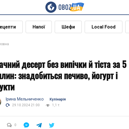
ецепти
Напої
Шефи
Local Food
ловна
ачний десерт без випічки й тіста за 5
илин: знадобиться печиво, йогурт і
укти
Ірина Мельниченко
Кулінарія
29.10.2024 21:00
1,1 т.
0