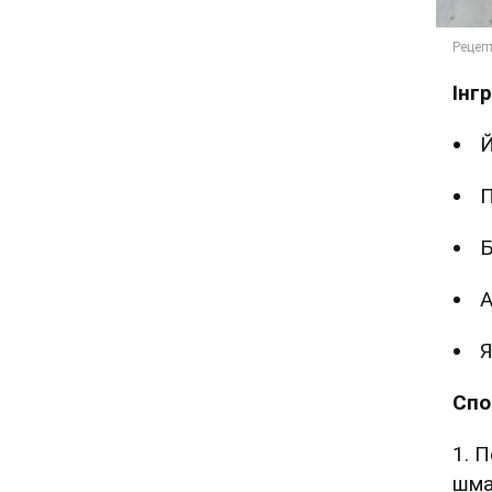
Інг
Й
П
Б
А
Я
Спо
1. 
шма