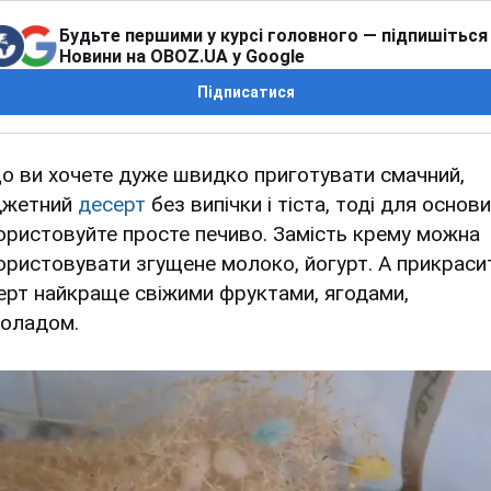
Будьте першими у курсі головного — підпишіться
Новини на OBOZ.UA у Google
Підписатися
о ви хочете дуже швидко приготувати смачний,
жетний
десерт
без випічки і тіста, тоді для основи
ористовуйте просте печиво. Замість крему можна
ористовувати згущене молоко, йогурт. А прикраси
ерт найкраще свіжими фруктами, ягодами,
оладом.