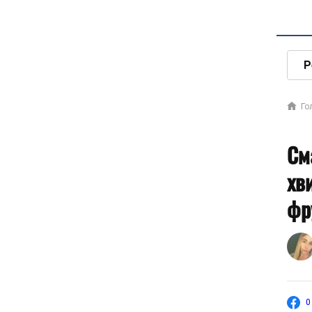
Р
Го
См
хв
фр
0