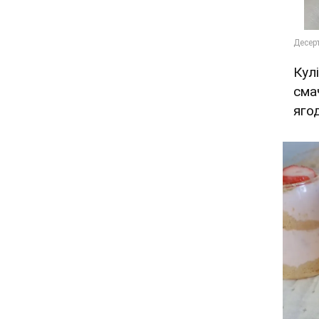
Кул
сма
яго