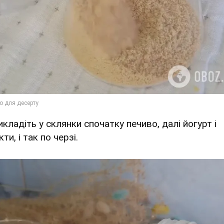
икладіть у склянки спочатку печиво, далі йогурт і
ти, і так по черзі.