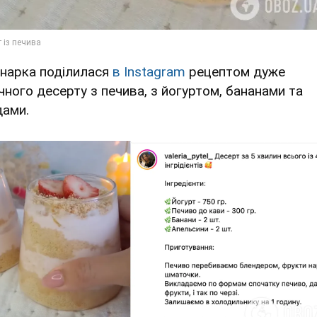
інарка поділилася
в Instagram
рецептом дуже
чного десерту з печива, з йогуртом, бананами та
дами.