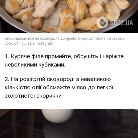
1. Куряче філе промийте, обсушіть і наріжте
невеликими кубиками.
2. На розігрітій сковороді з невеликою
кількістю олії обсмажте м'ясо до легкої
золотистої скоринки.