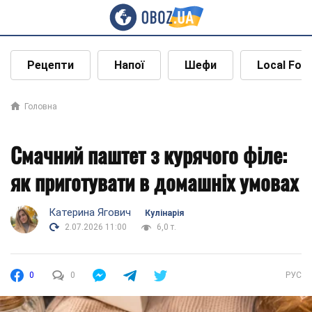
Рецепти
Напої
Шефи
Local Foo
Головна
Смачний паштет з курячого філе:
як приготувати в домашніх умовах
Катерина Ягович
Кулінарія
2.07.2026 11:00
6,0 т.
0
0
РУС