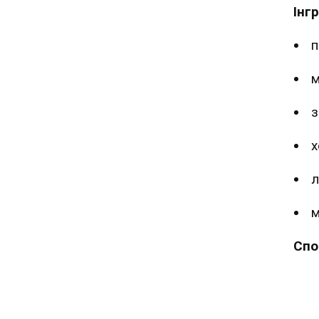
Інг
п
м
з
х
л
м
Спо