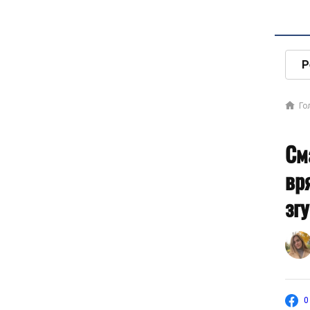
Р
Го
См
вр
зг
0