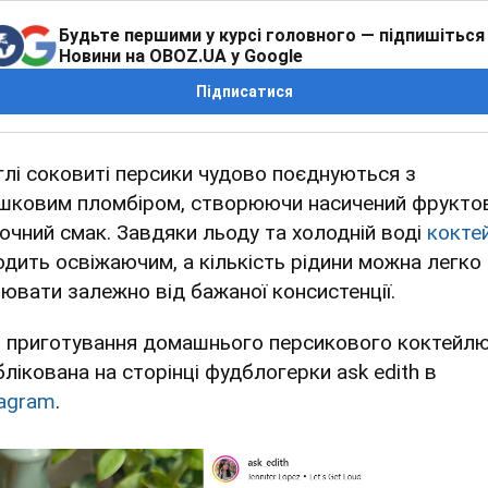
Будьте першими у курсі головного — підпишіться
Новини на OBOZ.UA у Google
Підписатися
глі соковиті персики чудово поєднуються з
шковим пломбіром, створюючи насичений фрукто
очний смак. Завдяки льоду та холодній воді
кокте
одить освіжаючим, а кількість рідини можна легко
нювати залежно від бажаної консистенції.
я приготування домашнього персикового коктейл
блікована на сторінці фудблогерки ask edith в
tagram
.