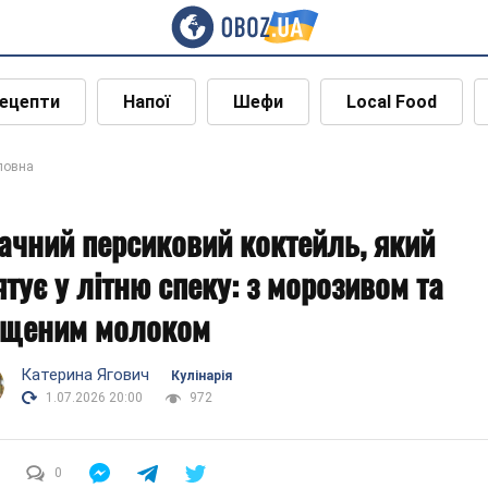
ецепти
Напої
Шефи
Local Food
ловна
ачний персиковий коктейль, який
ятує у літню спеку: з морозивом та
ущеним молоком
Катерина Ягович
Кулінарія
1.07.2026 20:00
972
0