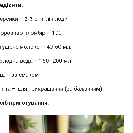
редієнти:
ерсики – 2-3 стиглі плоди
орозиво пломбір – 100 г
гущене молоко – 40-60 мл.
олодна вода – 150–200 мл
ід – за смаком
'ята – для прикрашання (за бажанням)
сіб приготування: