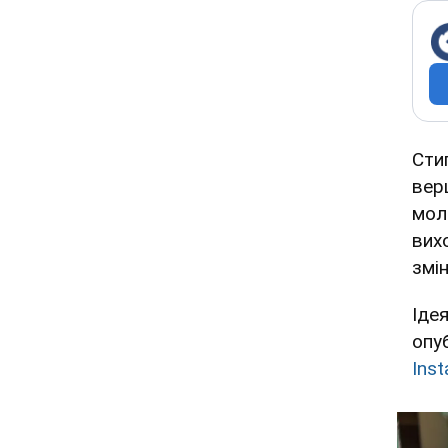
Сти
вер
мол
вих
змі
Іде
опу
Ins