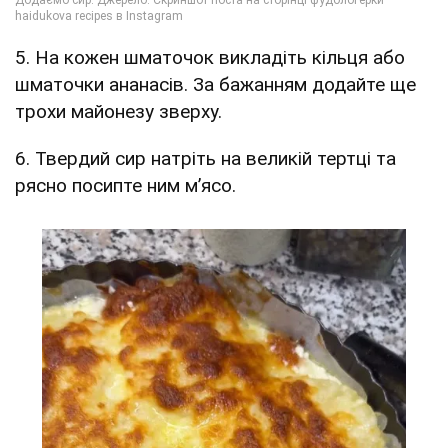
5. На кожен шматочок викладіть кільця або
шматочки ананасів. За бажанням додайте ще
трохи майонезу зверху.
6. Твердий сир натріть на великій тертці та
рясно посипте ним м’ясо.