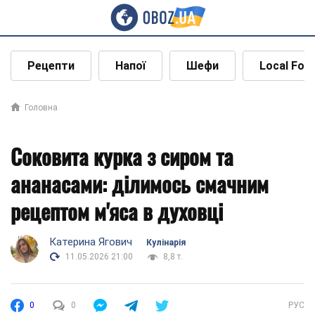
Рецепти
Напої
Шефи
Local Foo
Головна
Соковита курка з сиром та
ананасами: ділимось смачним
рецептом м'яса в духовці
Катерина Ягович
Кулінарія
11.05.2026 21:00
8,8 т.
0
0
РУС