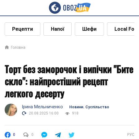
Рецепти
Напої
Шефи
Local Foo
Головна
Торт без заморочок і випічки "Бите
скло": найпростіший рецепт
легкого десерту
Ірина Мельниченко
Новини. Суспільство
20.08.2025 16:00
918
0
0
РУС