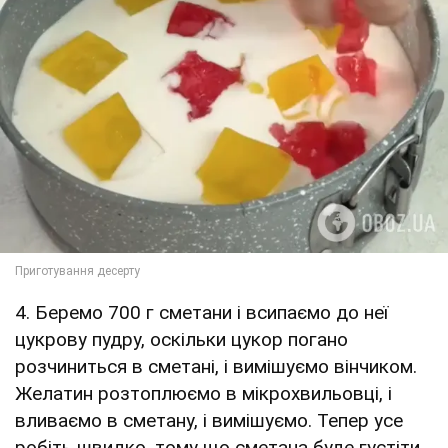
4. Беремо 700 г сметани і всипаємо до неї
цукрову пудру, оскільки цукор погано
розчиниться в сметані, і вимішуємо вінчиком.
Желатин розтоплюємо в мікрохвильовці, і
вливаємо в сметану, і вимішуємо. Тепер усе
робіть швидко, тому що сметана буде густіти.