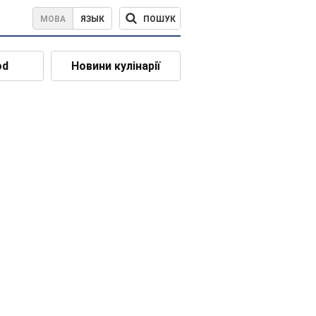
ПОШУК
МОВА
ЯЗЫК
od
Новини кулінарії