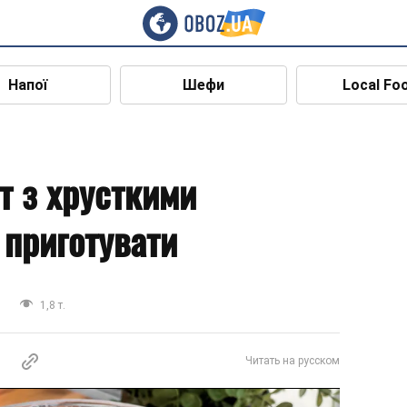
Напої
Шефи
Local Fo
т з хрусткими
 приготувати
и
1,8 т.
Читать на русском