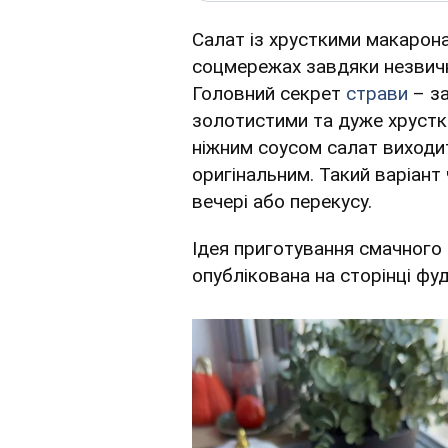
Салат із хрусткими макарон
соцмережах завдяки незвичн
Головний секрет
страви
– за
золотистими та дуже хрустки
ніжним соусом салат виходит
оригінальним. Такий варіант
вечері або перекусу.
Ідея приготування смачного
опублікована на сторінці ф