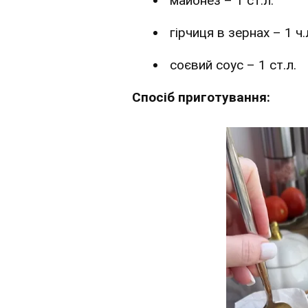
майонез – 1 ст.л.
гірчиця в зернах – 1 ч.
соєвий соус – 1 ст.л.
Спосіб приготування: