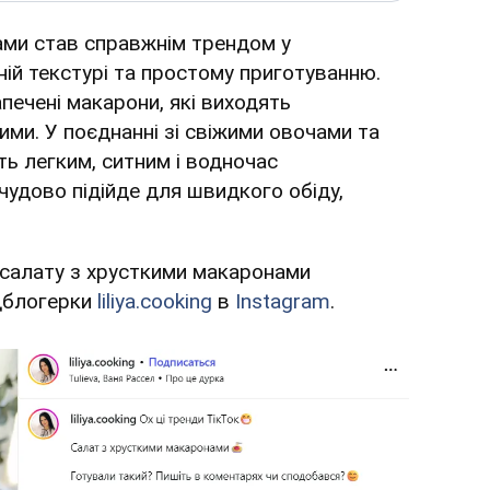
ами став справжнім трендом у
ій текстурі та простому приготуванню.
печені макарони, які виходять
ми. У поєднанні зі свіжими овочами та
ь легким, ситним і водночас
 чудово підійде для швидкого обіду,
 салату з хрусткими макаронами
удблогерки
liliya.cooking
в
Instagram
.