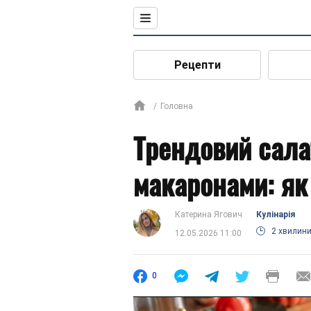
Рецепти
Головна
Трендовий сала
макаронами: як
Катерина Ягович
Кулінарія
2 хвилин
12.05.2026 11:00
0