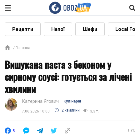
Рецепти
Напої
Шефи
Local Foo
Головна
Вишукана паста з беконом у
сирному соусі: готується за лічені
хвилини
Катерина Ягович
Кулінарія
2 хвилини
7.06.2026 10:00
3,3 т.
0
РУС