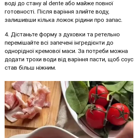
воді до стану al dente або майже повної
готовності. Після варіння злийте воду,
залишивши кілька ложок рідини про запас.
4. Дістаньте форму з духовки та ретельно
перемішайте всі запечені інгредієнти до
однорідної кремової маси. За потреби можна
додати трохи води від варіння пасти, щоб соус
став більш ніжним.