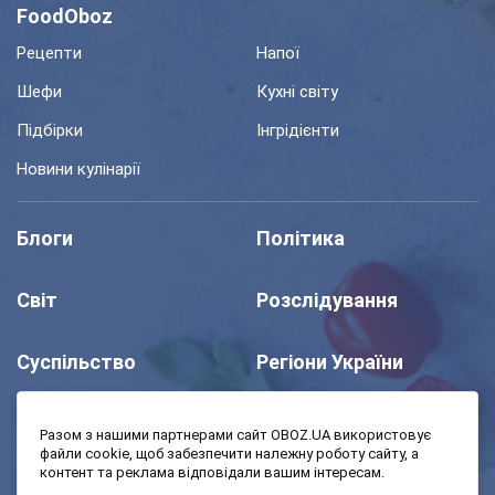
FoodOboz
Рецепти
Напої
Шефи
Кухні світу
Підбірки
Інгрідієнти
Новини кулінарії
Блоги
Політика
Світ
Розслідування
Суспільство
Регіони України
Шоу
Спорт
Разом з нашими партнерами сайт OBOZ.UA використовує
файли cookie, щоб забезпечити належну роботу сайту, а
контент та реклама відповідали вашим інтересам.
Моя школа
Авто