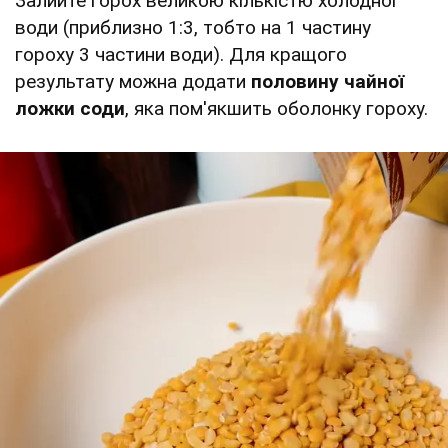
Залийте горох великою кількістю холодної
води (приблизно 1:3, тобто на 1 частину
гороху 3 частини води). Для кращого
результату можна додати
половину чайної
ложки соди
, яка пом'якшить оболонку гороху.