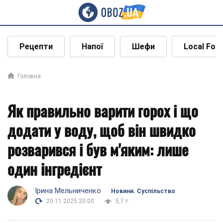
Рецепти
Напої
Шефи
Local Foo
Головна
Як правильно варити горох і що
додати у воду, щоб він швидко
розварився і був м'яким: лише
один інгредієнт
Ірина Мельниченко
Новини. Суспільство
20.11.2025 20:00
5,7 т.