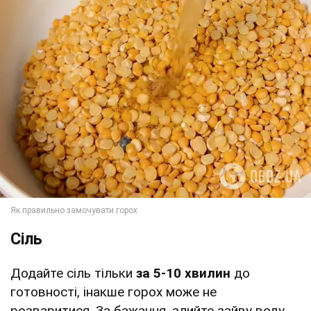
Сіль
Додайте сіль тільки
за 5-10 хвилин
до
готовності, інакше горох може не
розваритися. За бажання, злийте зайву воду,