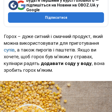
Будьте першими у курсі головного —
підпишіться на Новини на OBOZ.UA у
Google
Підписатися
Горох – дуже ситний і смачний продукт, який
можна використовувати для приготування
супів
, а також пирогів і паштетів. Якщо ви
хочете, щоб горох був м'яким у стравах,
кулінари радять
додавати соду у воду
, вона
зробить горох м'яким.