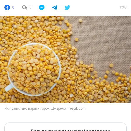
0
0
РУС