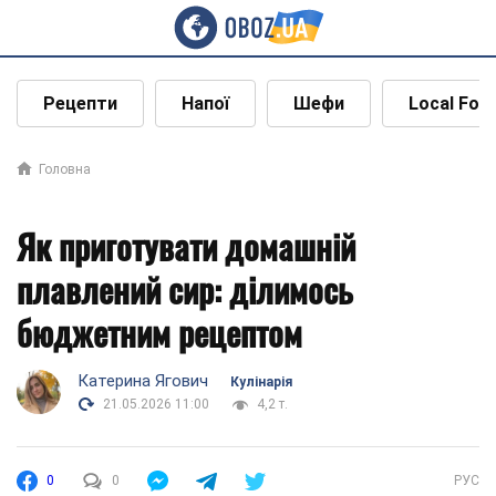
Рецепти
Напої
Шефи
Local Foo
Головна
Як приготувати домашній
плавлений сир: ділимось
бюджетним рецептом
Катерина Ягович
Кулінарія
21.05.2026 11:00
4,2 т.
0
0
РУС