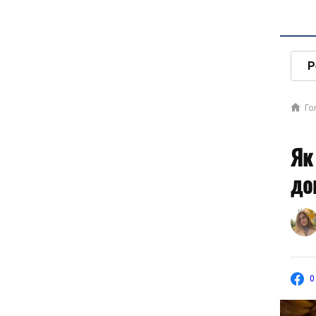
Р
Го
Як
до
0