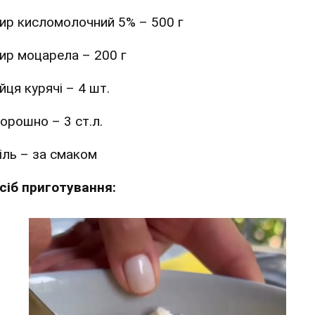
ир кисломолочний 5% – 500 г
ир моцарела – 200 г
йця курячі – 4 шт.
орошно – 3 ст.л.
іль – за смаком
сіб приготування: