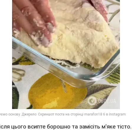
ісля цього всипте борошно та замісіть м'яке тісто.