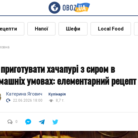
ецепти
Напої
Шефи
Local Food
ловна
 приготувати хачапурі з сиром в
машніх умовах: елементарний рецепт
Катерина Ягович
Кулінарія
22.06.2026 18:00
8,7 т.
0