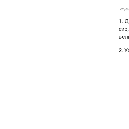
1. 
сир
вели
2. 