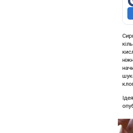
Сир
кіл
кис
ніж
нач
шук
кло
Іде
опу