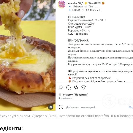
редієнти: