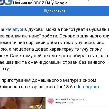
Новини на OBOZ.UA у Google
Підписатися
не
хачапурі
в духовці можна приготувати буквальн
ька хвилин активної роботи. Основою для нього сл
ломолочний сир, який робить текстуру особливо
ною, а моцарела додає характерну тягучу сирну
инку. Саме тому цей рецепт часто обирають ті, хто
ає швидкі та смачні домашні страви без зайвого
поту.
я приготування домашнього хачапурі з сиром
блікована на сторінці marafon18 6 в
Instagram
.