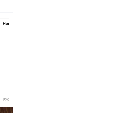
Новини кулінарії
РУС