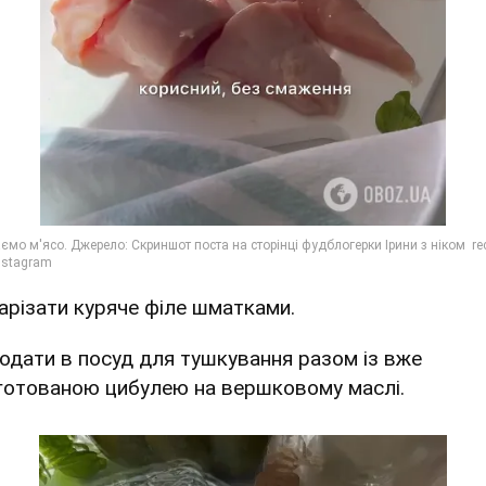
Нарізати куряче філе шматками.
Додати в посуд для тушкування разом із вже
готованою цибулею на вершковому маслі.