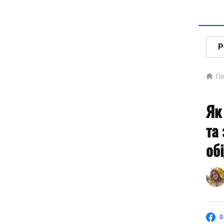
Р
Го
Як
та
об
0