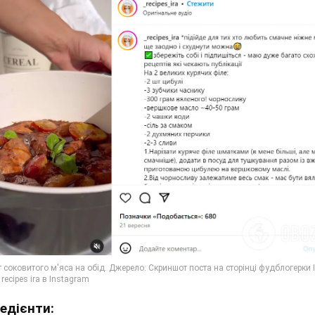
редієнти: