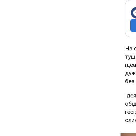
На 
туш
іде
дуж
без 
Іде
обі
reci
сли