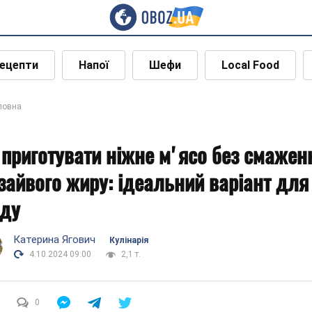
ецепти
Напої
Шефи
Local Food
ловна
 приготувати ніжне мʼясо без смажен
 зайвого жиру: ідеальний варіант для
іду
Катерина Ягович
Кулінарія
4.10.2024 09:00
2,1 т.
0