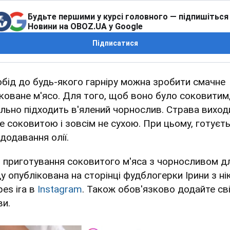
Будьте першими у курсі головного — підпишіться
Новини на OBOZ.UA у Google
Підписатися
обід до будь-якого гарніру можна зробити смачне
коване м'ясо. Для того, щоб воно було соковитим
ально підходить в'ялений чорнослив. Страва виход
е соковитою і зовсім не сухою. При цьому, готуєт
додавання олії.
я приготування соковитого м'яса з чорносливом д
ду опублікована на сторінці фудблогерки Ірини з н
pes ira в
Instagram
. Також обов'язково додайте св
ви.