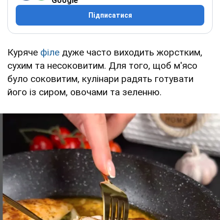
Google
Підписатися
Куряче
філе
дуже часто виходить жорстким,
сухим та несоковитим. Для того, щоб м'ясо
було соковитим, кулінари радять готувати
його із сиром, овочами та зеленню.