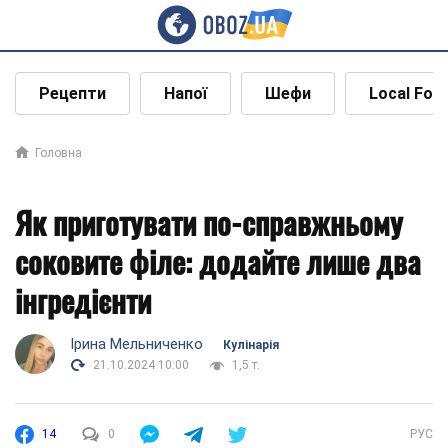
Рецепти
Напої
Шефи
Local Foo
Головна
Як приготувати по-справжньому
соковите філе: додайте лише два
інгредієнти
Ірина Мельниченко
Кулінарія
21.10.2024 10:00
1,5 т.
14
0
РУС