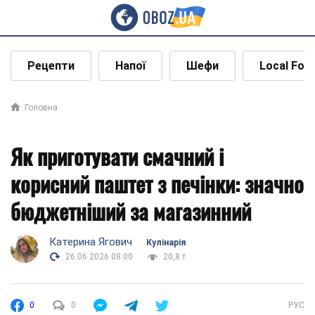
Рецепти
Напої
Шефи
Local Foo
Головна
Як приготувати смачний і
корисний паштет з печінки: значно
бюджетніший за магазинний
Катерина Ягович
Кулінарія
26.06.2026 08:00
20,8 т.
0
0
РУС