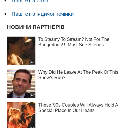
Паштет з сала
Паштет з індичої печінки