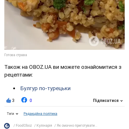
Також на OBOZ.UA ви можете ознайомитися з
рецептами:
Булгур по-турецьки
3
0
Підписатися
Теги
Редакційна політика
FoodOboz
Кулінарія
Як смачно приготувати...