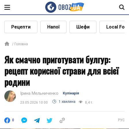
Рецепти
Напої
Шефи
Local Foo
Головна
Як смачно приготувати булгур:
рецепт корисної страви для всієї
родини
Ірина Мельниченко
Кулінарія
1 хвилина
23.05.2026 10:00
8,4 т.
0
РУС