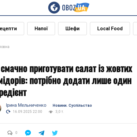
ецепти
Напої
Шефи
Local Food
ловна
 смачно приготувати салат із жовтих
мідорів: потрібно додати лише один
гредієнт
Ірина Мельниченко
Новини. Суспільство
16.09.2025 22:00
3,0 т.
0