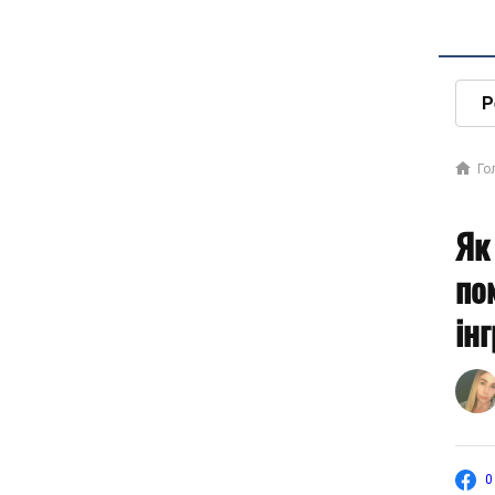
Р
Го
Як
по
ін
0