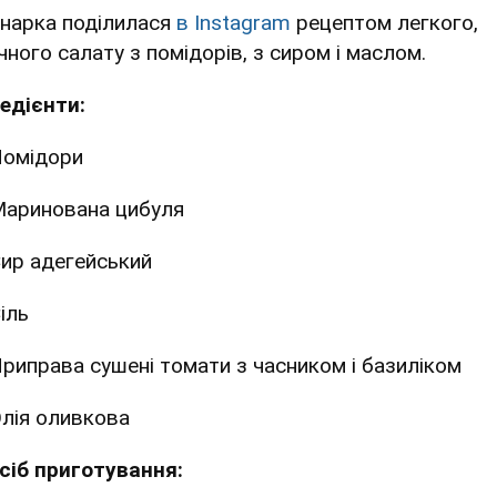
інарка поділилася
в Instagram
рецептом легкого,
чного салату з помідорів, з сиром і маслом.
редієнти:
омідори
аринована цибуля
ир адегейський
іль
риправа сушені томати з часником і базиліком
лія оливкова
сіб приготування: