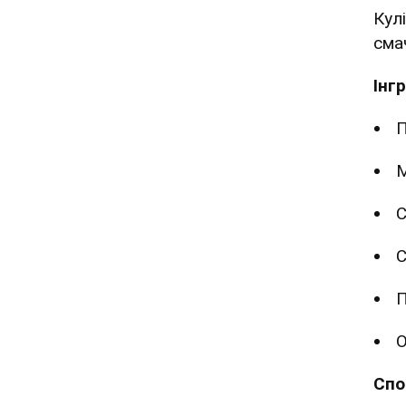
Кул
сма
Інг
П
М
С
С
П
О
Спо