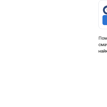
Пом
сма
най