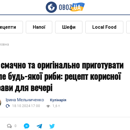
ецепти
Напої
Шефи
Local Food
ловна
 смачно та оригінально приготувати
ле будь-якої риби: рецепт корисної
рави для вечері
Ірина Мельниченко
Кулінарія
18.10.2024 17:00
1,6 т.
0