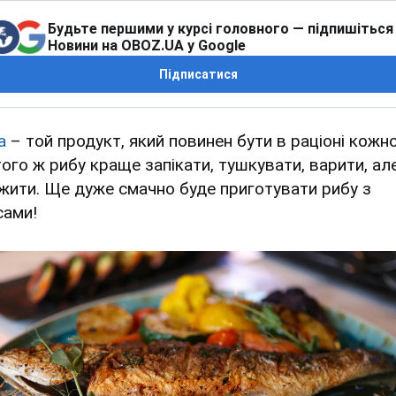
Будьте першими у курсі головного — підпишіться
Новини на OBOZ.UA у Google
Підписатися
а
– той продукт, який повинен бути в раціоні кожно
того ж рибу краще запікати, тушкувати, варити, ал
жити. Ще дуже смачно буде приготувати рибу з
сами!