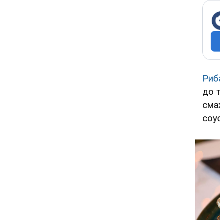
Риб
до 
сма
соу