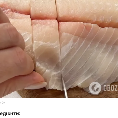
редієнти: