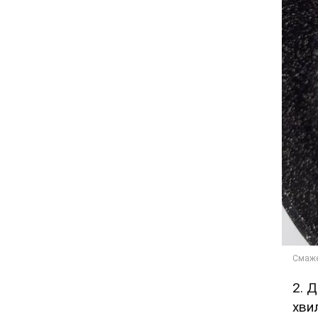
2️.
хви