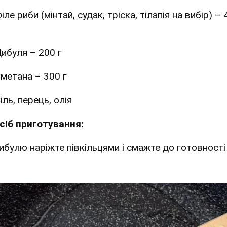
іле риби (мінтай, судак, тріска, тілапія на вибір) –
ибуля – 200 г
метана – 300 г
іль, перець, олія
сіб приготування:
 Цибулю наріжте півкільцями і смажте до готовності