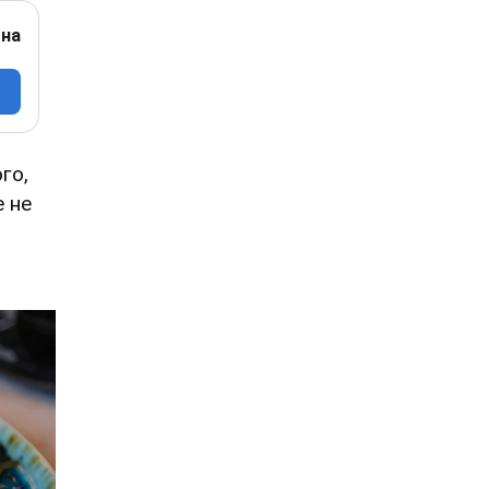
 на
го,
е не