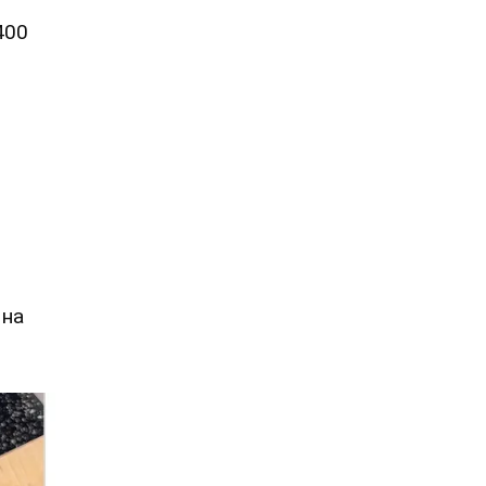
 400
 на