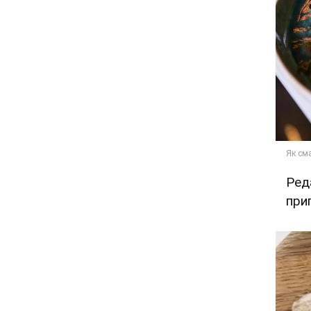
Ред
при