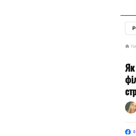
Р
Го
Як
фі
ст
0