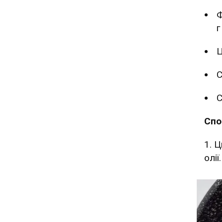
Ф
г
Ц
С
С
Спо
1️.
олії.