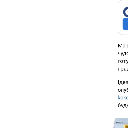
Мар
чуд
гот
пра
Іде
опу
kok
будь