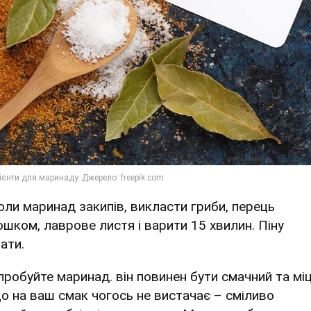
Коли маринад закипів, викласти гриби, перець
ошком, лаврове листя і варити 15 хвилин. Піну
ати.
Спробуйте маринад. він повинен бути смачний та міц
о на ваш смак чогось не вистачає – сміливо