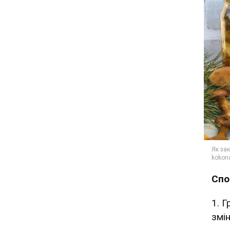
Спо
1. 
змін