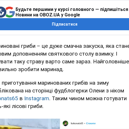
Будьте першими у курсі головного — підпишіться
Новини на OBOZ.UA у Google
Підписатися
иновані гриби – це дуже смачна закуска, яка стан
овим доповненням святкового столу взимку. І
увати таку страву варто саме зараз. Найголовніш
вильно зробити маринад.
я приготування маринованих грибів на зиму
блікована на сторінці фудблогерки Олени з ніком
onats65
в
Instagram
. Таким чином можна готувати
-які лісові гриби.