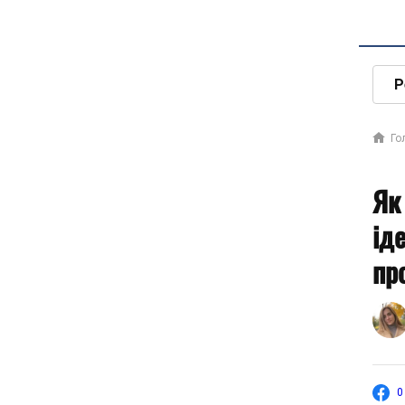
Р
Го
Як
ід
пр
0