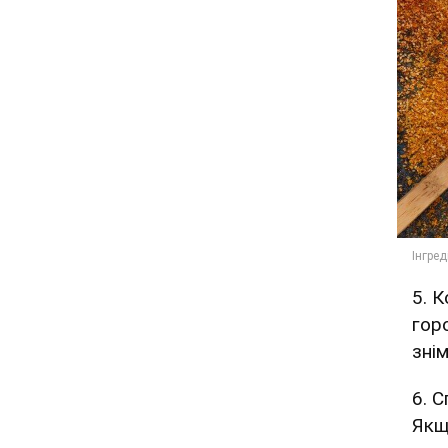
5. 
гор
знім
6. 
Якщ