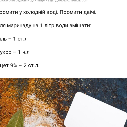
ромити у холодній воді. Промити двічі.
Для маринаду на 1 літр води змішати:
іль – 1 ст.л.
укор – 1 ч.л.
цет 9% – 2 ст.л.