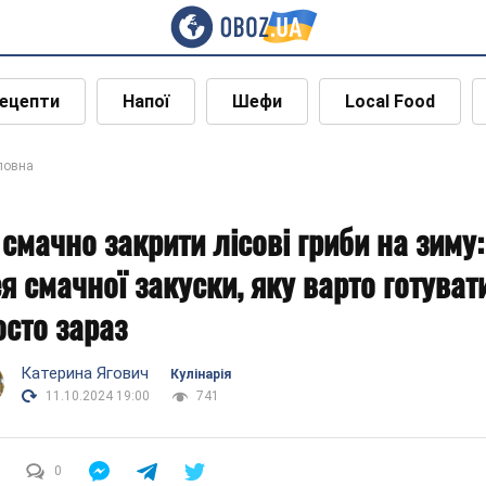
ецепти
Напої
Шефи
Local Food
ловна
 смачно закрити лісові гриби на зиму:
ея смачної закуски, яку варто готуват
осто зараз
Катерина Ягович
Кулінарія
11.10.2024 19:00
741
0