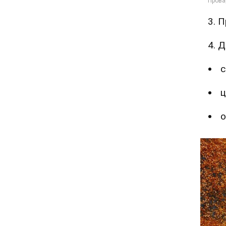
3. П
4. 
с
ц
о