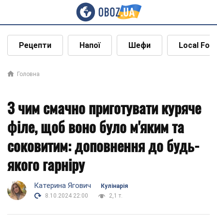
Рецепти
Напої
Шефи
Local Foo
Головна
З чим смачно приготувати куряче
філе, щоб воно було м'яким та
соковитим: доповнення до будь-
якого гарніру
Катерина Ягович
Кулінарія
8.10.2024 22:00
2,1 т.