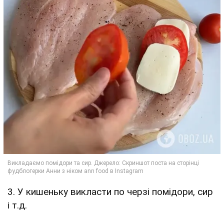
3. У кишеньку викласти по черзі помідори, сир
і т.д.