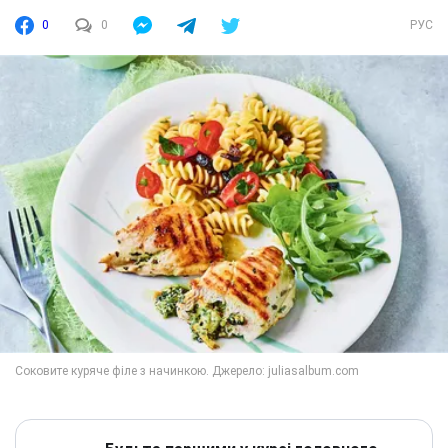
0
0
РУС