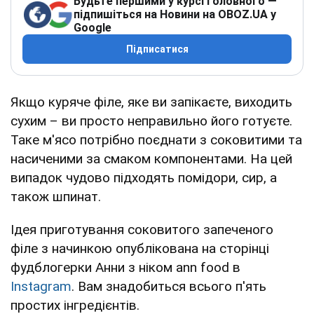
Будьте першими у курсі головного —
підпишіться на Новини на OBOZ.UA у
Google
Підписатися
Якщо куряче філе, яке ви запікаєте, виходить
сухим – ви просто неправильно його готуєте.
Таке м'ясо потрібно поєднати з соковитими та
насиченими за смаком компонентами. На цей
випадок чудово підходять помідори, сир, а
також шпинат.
Ідея приготування соковитого запеченого
філе з начинкою опублікована на сторінці
фудблогерки Анни з ніком ann food в
Instagram
. Вам знадобиться всього п'ять
простих інгредієнтів.