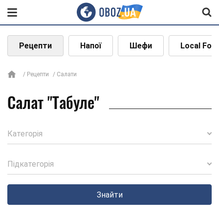
Рецепти
Напої
Шефи
Local Foo
Рецепти
Салати
Салат "Табуле"
Категорія
Підкатегорія
Знайти