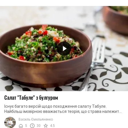
Салат "Табуле" з булгуром
Існує багато версій щодо походження салату Табуле.
Найбільш імовірною вважається теорія, що страва належить
до ливанської кухні. На цю думку ...
Василь Ємельяненко
5
30
4.5