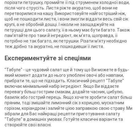
порізати петрушку, промийте її під струменем холодної води,
після чого струсіть. Листя ріжте акуратно, щоб вони не
перетворилися на кашу. Використовуйте найгостріший ніж,
щоб не пошкодити листя, і вони змогли віддати весь свій сік
крупі, а не обробній дошці. І ніколи не заощаджуйте на
петрушці для цього салату, її в ньому має бути багато. Також
пам'ятайте про таки й інгредієнт, як м'ята, щоправда, її
потрібно не так багато, як петрушки. Різати м'яту необхідно
теж дрібно та акуратно, не пошкодивши її листя.
Експериментуйте зі спеціями
"Табуле" - це чудовий салат ще й тому що Ви можете в будь-
який момент додати до нього улюблені овочі або навпаки,
прибрати те, що не підходить. Класичний рецепт "Табуле"
включає мінімальний набір інгредієнт. Якщо Ви віддаєте
перевагу більш гострим смакам, додайте часник, цибулю,
базилік або гострий перець. Якщо хочете зробити салат більш
пряним, тоді змішайте лимонний сік з корицею, мускатним
горіхом, коріандром і залийте цією заправкою свою страву. Ми
зібрали для Вас найкращі рецепти приготування салату
"Табуле" в домашніх умовах. Готуйте класичні варіанти та
створюйте свої власні.