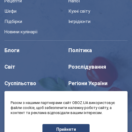
Рецепти
Напої
Шефи
Кухні світу
Підбірки
Інгрідієнти
Новини кулінарії
Блоги
Політика
Світ
Розслідування
Суспільство
Регіони України
Шоу
Спорт
Разом з нашими партнерами сайт OBOZ.UA використовує
файли cookie, щоб забезпечити належну роботу сайту, а
контент та реклама відповідали вашим інтересам.
Моя школа
Авто
Прийняти