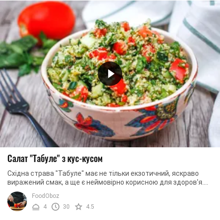
Салат "Табуле" з кус-кусом
Східна страва "Табуле" має не тільки екзотичний, яскраво
виражений смак, а ще є неймовірно корисною для здоров'я.
Цей легкий, вітамінний салат добре ...
FoodOboz
4
30
4.5