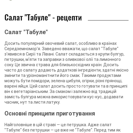
Салат "Табуле" - рецепти
Салат "Табуле"
Досить популярний овочевий салат, особливо в країнах
Середземномор'я. Заведено вважати, що салат "Табуле"
з'явився в Сирії та Лівані. Салат складається з крупи булгур,
петрушки, м'яти та заправки з оливкової олії та лимонного
соку. Це звична страва для близькосхідних країн. Досить
часто до салату додають додаткові інгредієнти, здатні якісно
змінити та урізноманітнити його смак. Такими продуктами
можуть бути помідори, зелена цибуля, огірки, різні прянощі,
варені яйця. Цей салат досить просто готувати та в принципі
він є вегетаріанським. За смаком і залежно від традицій
замість булгура можна використовувати кус-кус, додавати
часник, нут та листя латуку.
Основні принципи приготування
Найголовніше в цій страві — це петрушка. Адже салат
"Табуле" без петрушки — це вже не "Табуле". Перед тим як