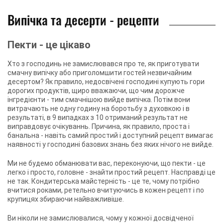
Випічка та десерти - рецепти
Пекти - це цікаво
Хто з господинь не замислювався про те, як приготувати
смачну випічку або приголомшити гостей незвичайним
десертом? Як правило, недосвічені господині купують гори
дорогих продуктів, щиро вважаючи, що чим дорожче
інгредієнти - тим смачнішою вийде випічка. Потім вони
витрачають не одну годину на боротьбу з духовкою і в
результаті, в 9 випадках з 10 отриманий результат не
виправдовує очікуваннь. Причина, як правило, проста і
банальна - навіть самий простий і доступний рецепт вимагає
наявності у господині базових знань без яких нічого не вийде.
Ми не будемо обманювати вас, переконуючи, що пекти - це
легко і просто, головне - знайти простий рецепт. Насправді це
не так. Кондитерська майстерність - це те, чому потрібно
вчитися роками, ретельно вчитуючись в кожен рецепт і по
крупицях збираючи найважливіше.
Ви ніколи не замислювалися, чому у кожної досвідченої