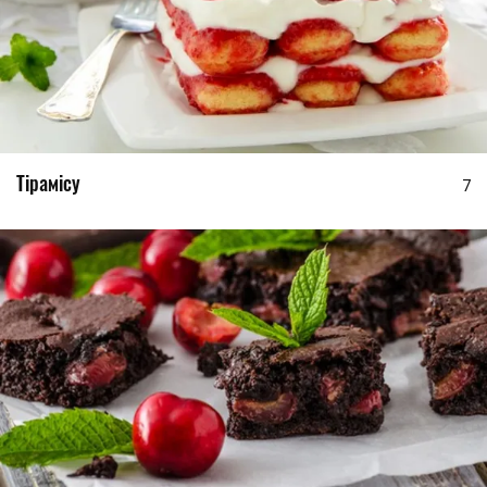
Тірамісу
7