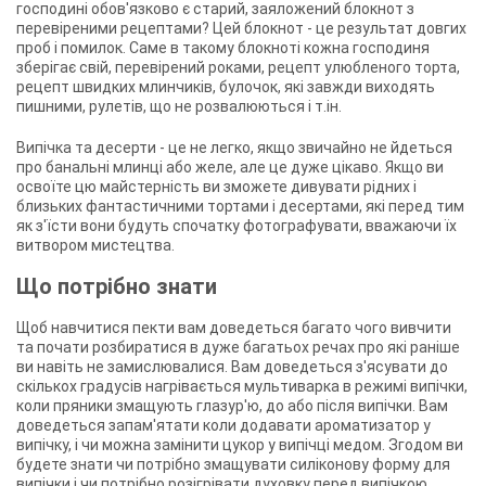
господині обов'язково є старий, заяложений блокнот з
перевіреними рецептами? Цей блокнот - це результат довгих
проб і помилок. Саме в такому блокноті кожна господиня
зберігає свій, перевірений роками, рецепт улюбленого торта,
рецепт швидких млинчиків, булочок, які завжди виходять
пишними, рулетів, що не розвалюються і т.ін.
Випічка та десерти - це не легко, якщо звичайно не йдеться
про банальні млинці або желе, але це дуже цікаво. Якщо ви
освоїте цю майстерність ви зможете дивувати рідних і
близьких фантастичними тортами і десертами, які перед тим
як з'їсти вони будуть спочатку фотографувати, вважаючи їх
витвором мистецтва.
Що потрібно знати
Щоб навчитися пекти вам доведеться багато чого вивчити
та почати розбиратися в дуже багатьох речах про які раніше
ви навіть не замислювалися. Вам доведеться з'ясувати до
скількох градусів нагрівається мультиварка в режимі випічки,
коли пряники змащують глазур'ю, до або після випічки. Вам
доведеться запам'ятати коли додавати ароматизатор у
випічку, і чи можна замінити цукор у випічці медом. Згодом ви
будете знати чи потрібно змащувати силіконову форму для
випічки і чи потрібно розігрівати духовку перед випічкою.