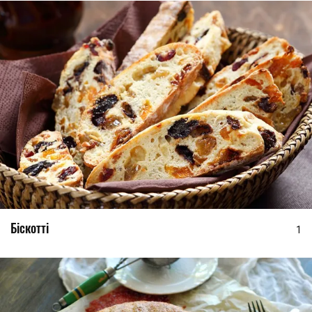
Біскотті
1