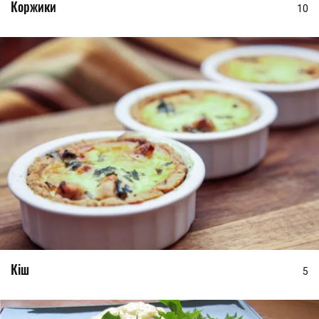
Коржики
10
Кіш
5