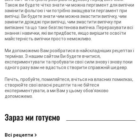
Також ви будете чітко знати чи можна пергамент для випічки
замінити фольгою і чи потрібно змащувати пергамент при
випічці. Ви будете знати чим можна змастити випічку, чим
замінити дріжджі при випічці, чим змастити випічку при
випіканні та що таке безглютенова випічка. Перерахувати всі
знання і навички, які ви придбаєте, якщо вирішите освоїти
майстерність випічки просто неможливо.
Ми допоможемо Вам розібратися в найскладніших рецептах і
термінах. З нашим сайтом Ви будете вчитися,
експериментувати та пробувати свої сили знову і знову поки
одного разу вам не вдасться створити справжній шедевр.
Печіть, пробуйте, помиляйтеся, вчіться на власних помилках,
створюйте свої власні рецепти та не бійтеся
експериментувати, а ми Вам у цьому обов'язково
допоможемо.
Зараз ми готуємо
Всі рецепти