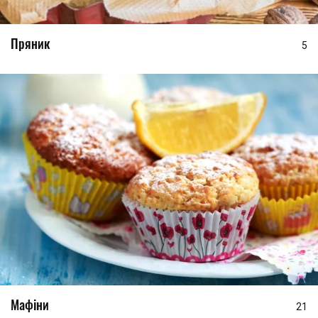
Пряник
5
Мафіни
21