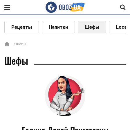
Рецепты
Напитки
Шефы
Local
Шефы
Шефы