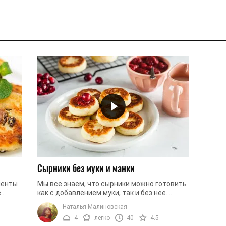
Сырники без муки и манки
менты
Мы все знаем, что сырники можно готовить
е
как с добавлением муки, так и без нее.
ву
Основной ингредиент, которым многие
Наталья Малиновская
 ...
хозяйки заменяют муку – это ...
4
легко
40
4.5