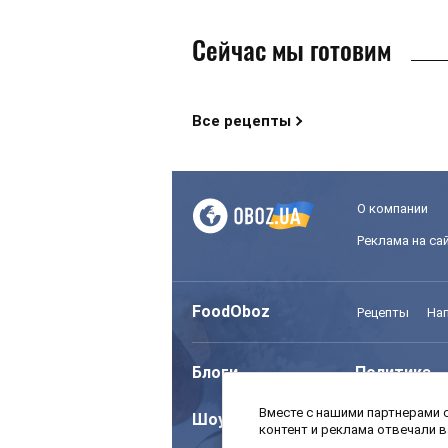
Сейчас мы готовим
Все рецепты
О компании
Реклама на са
FoodOboz
Рецепты
На
Блоги
Политика
Вместе с нашими партнерами с
Шоу
Спорт
контент и реклама отвечали 