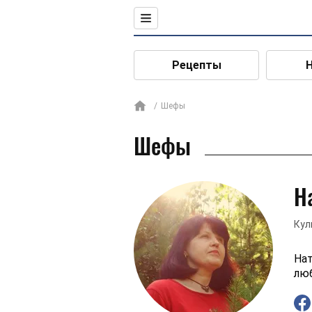
Рецепты
Шефы
Шефы
Н
Кул
Нат
лю