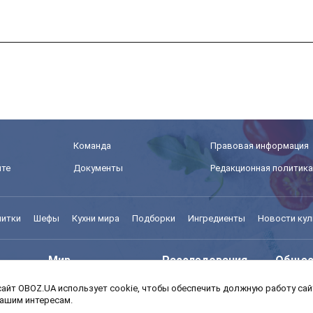
Команда
Правовая информация
йте
Документы
Редакционная политика
питки
Шефы
Кухни мира
Подборки
Ингредиенты
Новости кул
Мир
Расследования
Общес
айт OBOZ.UA использует cookie, чтобы обеспечить должную работу сайт
Моя школа
Авто
MedOb
вашим интересам.