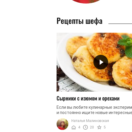
Рецепты шефа
Сырники с изюмом и орехами
Если вы любите кулинарные экспери
и постоянно ищите новые интересны
рецепты, вы наверняка по достоинст
Наталья Малиновская
оцените и этот рецепт. Мы предлагаем
4
20
5