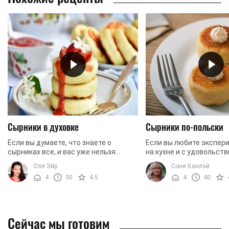
Сырники в духовке
Сырники по-польски
Если вы думаете, что знаете о
Если вы любите экспер
сырниках все, и вас уже нельзя
на кухне и с удовольст
ничем удивить, вы очень сильно
осваиваете новые реце
Оля Эйр
Соня Канлэй
ошибаетесь. Как показывает
точно понравится реце
4
30
4.5
4
40
практика, кухня – это то ...
по-польски. По сути, в ...
Сейчас мы готовим