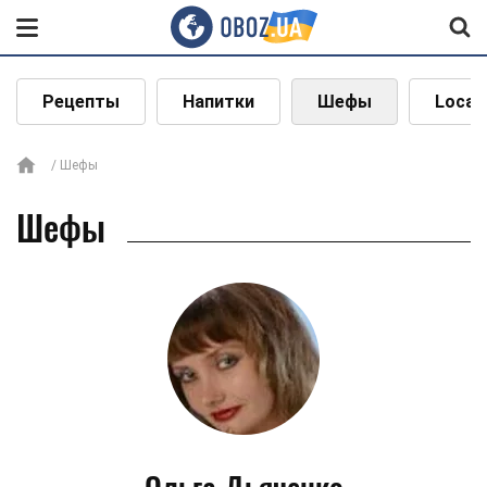
Рецепты
Напитки
Шефы
Local
Шефы
Шефы