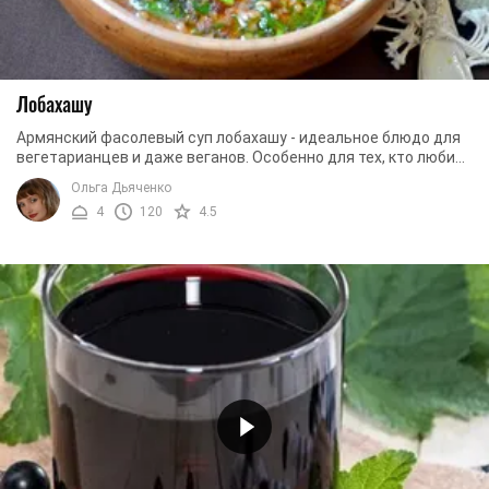
Лобахашу
Армянский фасолевый суп лобахашу - идеальное блюдо для
вегетарианцев и даже веганов. Особенно для тех, кто любит
фасоль. Этот суп - настоящий кладезь ...
Ольга Дьяченко
4
120
4.5