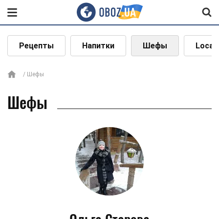
Рецепты
Напитки
Шефы
Local
Шефы
Шефы