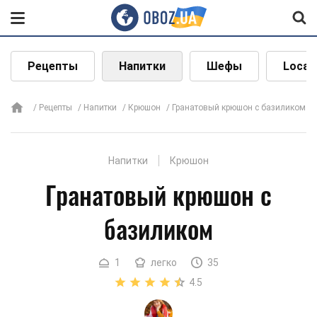
Рецепты
Напитки
Шефы
Local
Рецепты
Напитки
Крюшон
Гранатовый крюшон с базиликом
Напитки
Крюшон
Гранатовый крюшон с
базиликом
1
легко
35
4.5