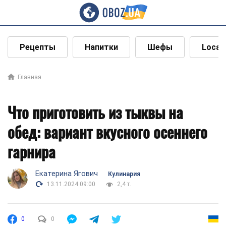
Рецепты
Напитки
Шефы
Local
Главная
Что приготовить из тыквы на
обед: вариант вкусного осеннего
гарнира
Екатерина Ягович
Кулинария
13.11.2024 09:00
2,4 т.
0
0