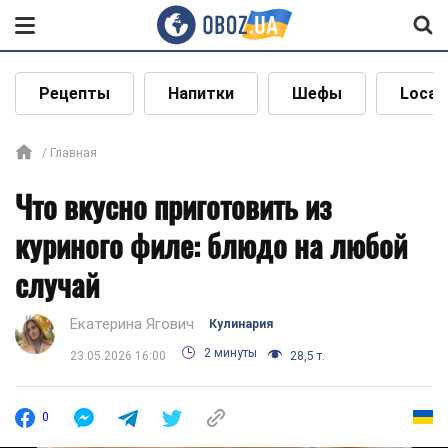
Рецепты
Напитки
Шефы
Local
Главная
Что вкусно приготовить из
куриного филе: блюдо на любой
случай
Екатерина Ягович
Кулинария
2 минуты
23.05.2026 16:00
28,5 т.
0