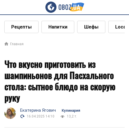
Рецепты
Напитки
Шефы
Local
Главная
Что вкусно приготовить из
шампиньонов для Пасхального
стола: сытное блюдо на скорую
руку
Екатерина Ягович
Кулинария
16.04.2025 14:10
13,2 т.