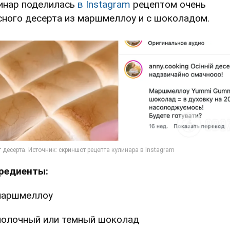
инар поделилась
в Instagram
рецептом очень
сного десерта из маршмеллоу и с шоколадом.
редиенты:
маршмеллоу
олочный или темный шоколад