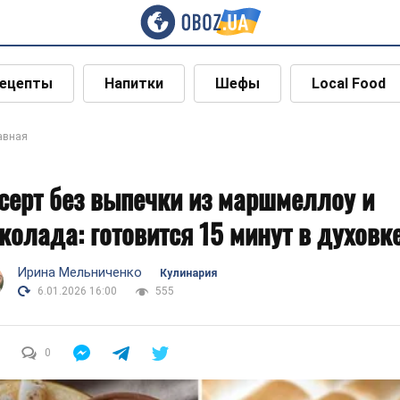
ецепты
Напитки
Шефы
Local Food
авная
серт без выпечки из маршмеллоу и
колада: готовится 15 минут в духовк
Ирина Мельниченко
Кулинария
6.01.2026 16:00
555
0