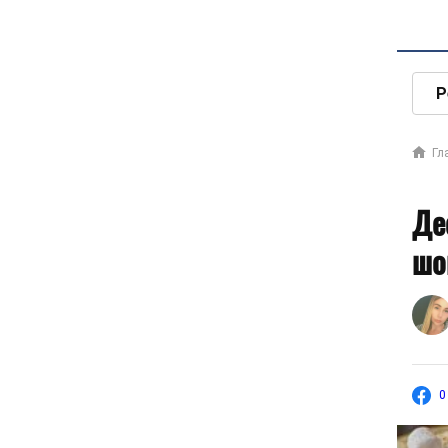
Р
Гл
Де
шо
0