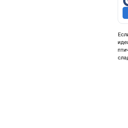
Есл
иде
пти
сла