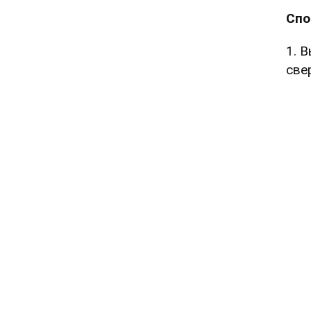
Спо
1. 
све