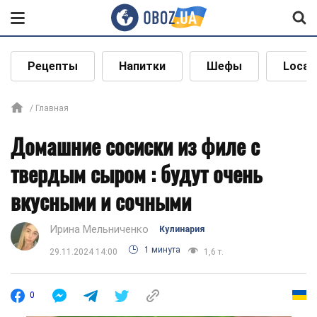
Рецепты
Напитки
Шефы
Local
Главная
Домашние сосиски из филе с
твердым сыром : будут очень
вкусными и сочными
Ирина Мельниченко
Кулинария
1 минута
29.11.2024 14:00
1,6 т.
0