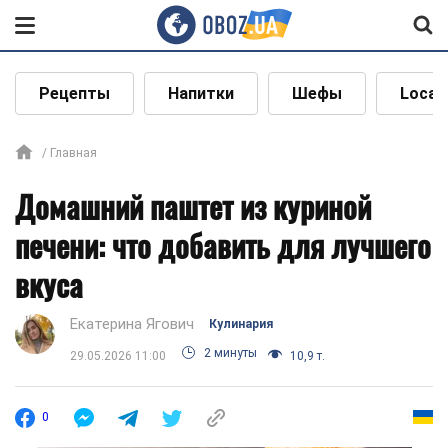
Рецепты
Напитки
Шефы
Local
Главная
Домашний паштет из куриной
печени: что добавить для лучшего
вкуса
Екатерина Ягович
Кулинария
2 минуты
29.05.2026 11:00
10,9 т.
0