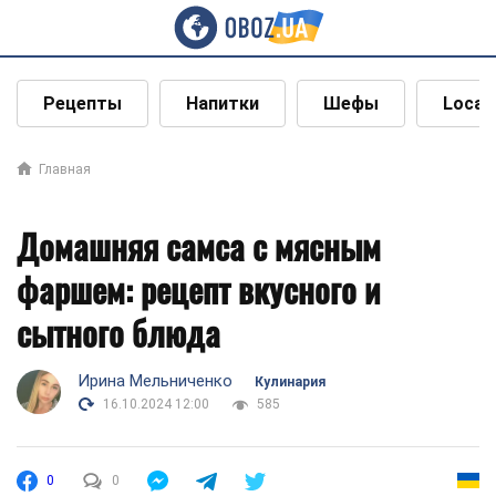
Рецепты
Напитки
Шефы
Local
Главная
Домашняя самса с мясным
фаршем: рецепт вкусного и
сытного блюда
Ирина Мельниченко
Кулинария
16.10.2024 12:00
585
0
0