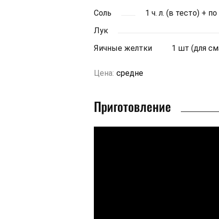
Соль
1 ч. л. (в тесто) + п
Лук
Яичные желтки
1 шт (для с
Цена:
средне
Приготовление