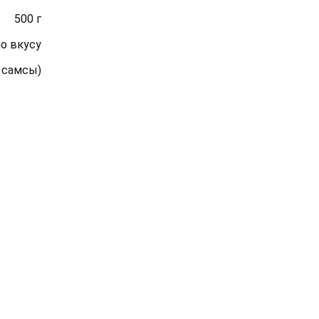
500 г
по вкусу
я самсы)