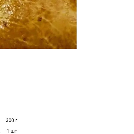
300 г
1 шт