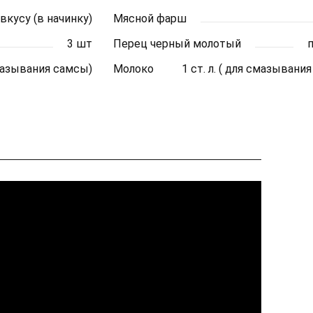
о вкусу (в начинку)
Мясной фарш
3 шт
Перец черный молотый
мазывания самсы)
Молоко
1 ст. л. ( для смазывани