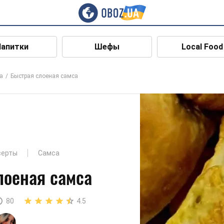
Напитки
Шефы
Local Food
а
Быстрая слоеная самса
серты
Самса
лоеная самса
80
4.5