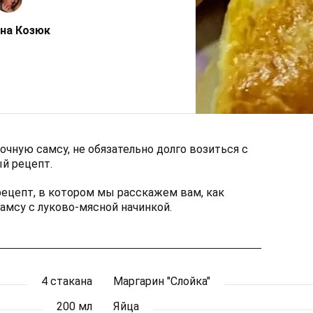
на Козюк
чную самсу, не обязательно долго возиться с
ый рецепт.
ецепт, в котором мы расскажем вам, как
мсу с луково-мясной начинкой.
4 стакана
Маргарин "Слойка"
200 мл
Яйца