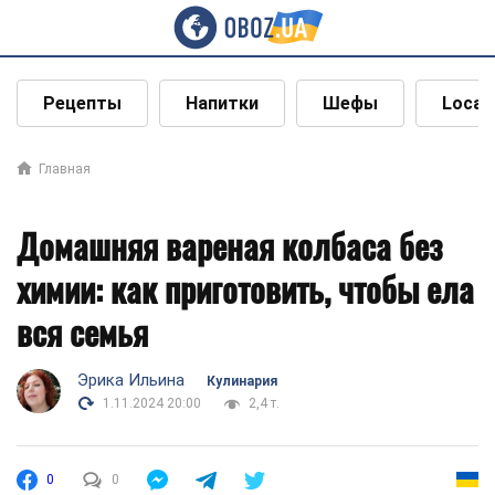
Рецепты
Напитки
Шефы
Local
Главная
Домашняя вареная колбаса без
химии: как приготовить, чтобы ела
вся семья
Эрика Ильина
Кулинария
1.11.2024 20:00
2,4 т.
0
0