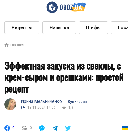
Рецепты
Напитки
Шефы
Local
Главная
Эффектная закуска из свеклы, с
крем-сыром и орешками: простой
рецепт
Ирина Мельниченко
Кулинария
18.11.2024 14:00
1,3 т.
0
0