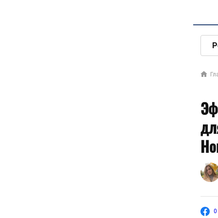
Р
Гл
Эф
дл
Но
0