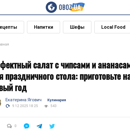
ецепты
Напитки
Шефы
Local Food
авная
фектный салат с чипсами и ананаса
я праздничного стола: приготовьте н
вый год
Екатерина Ягович
Кулинария
9.12.2025 18:25
543
0