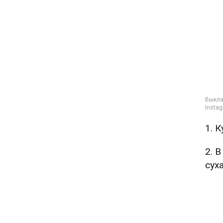
1. 
2. 
сух