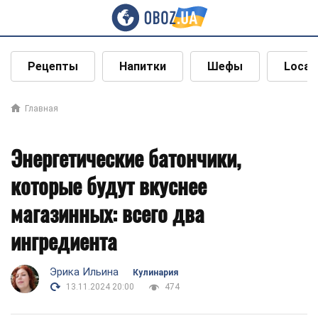
Рецепты
Напитки
Шефы
Local
Главная
Энергетические батончики,
которые будут вкуснее
магазинных: всего два
ингредиента
Эрика Ильина
Кулинария
13.11.2024 20:00
474