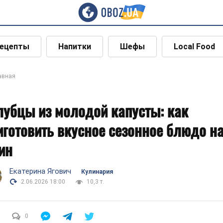
ецепты
Напитки
Шефы
Local Food
авная
лубцы из молодой капусты: как
иготовить вкусное сезонное блюдо н
ин
Екатерина Ягович
Кулинария
2.06.2026 18:00
10,3 т.
0