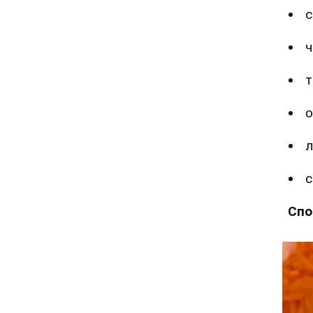
с
ч
т
о
л
с
Спо