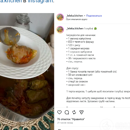
ka.kitchen
в
Instagram
.