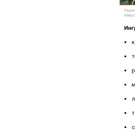
Инг
к
т
р
м
л
т
с