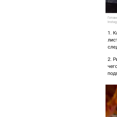
1. 
лис
сле
2. 
чег
под