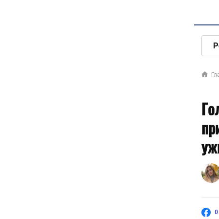
Р
Гл
Го
пр
уж
0