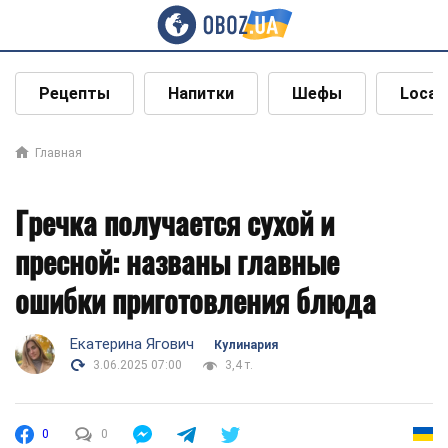
Рецепты
Напитки
Шефы
Local
Главная
Гречка получается сухой и
пресной: названы главные
ошибки приготовления блюда
Екатерина Ягович
Кулинария
3.06.2025 07:00
3,4 т.
0
0