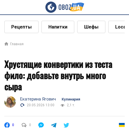
Рецепты
Напитки
Шефы
Local
Главная
Хрустящие конвертики из теста
фило: добавьте внутрь много
сыра
Екатерина Ягович
Кулинария
20.05.2026 13:00
2,1 т.
0
0