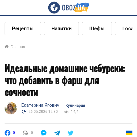
Рецепты
Напитки
Шефы
Local
Главная
Идеальные домашние чебуреки:
что добавить в фарш для
сочности
Екатерина Ягович
Кулинария
26.05.2026 12:30
14,4 т.
0
0