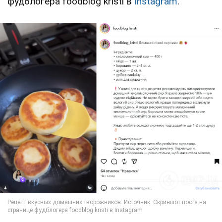
фудблогера foodblog kristi в
Instagram
.