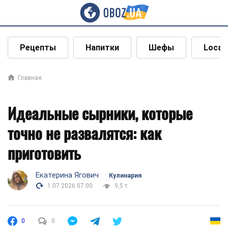
Рецепты
Напитки
Шефы
Local
Главная
Идеальные сырники, которые
точно не развалятся: как
приготовить
Екатерина Ягович
Кулинария
1.07.2026 07:00
9,5 т.
0
0