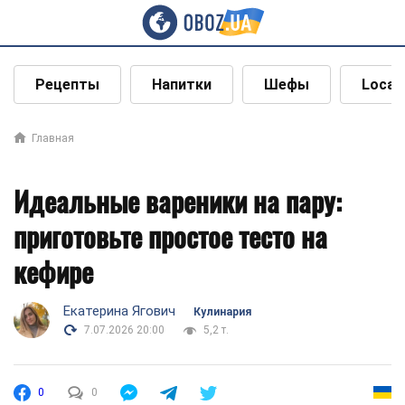
Рецепты
Напитки
Шефы
Local
Главная
Идеальные вареники на пару:
приготовьте простое тесто на
кефире
Екатерина Ягович
Кулинария
7.07.2026 20:00
5,2 т.
0
0