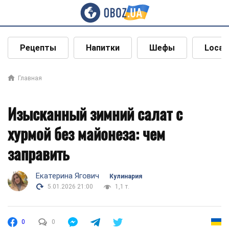
Рецепты
Напитки
Шефы
Local
Главная
Изысканный зимний салат с
хурмой без майонеза: чем
заправить
Екатерина Ягович
Кулинария
5.01.2026 21:00
1,1 т.
0
0