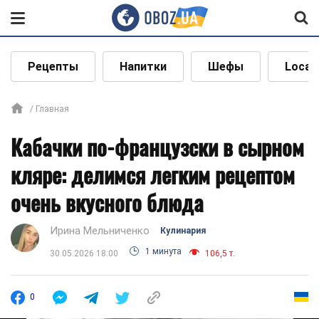
Рецепты
Напитки
Шефы
Local
Главная
Кабачки по-французски в сырном
кляре: делимся легким рецептом
очень вкусного блюда
Ирина Мельниченко
Кулинария
1 минута
30.05.2026 18:00
106,5 т.
0