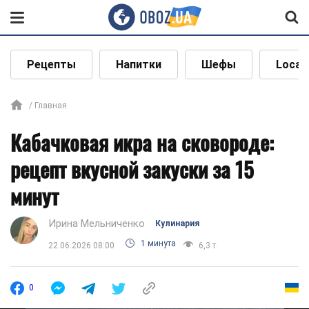
Рецепты
Напитки
Шефы
Local
Главная
Кабачковая икра на сковороде:
рецепт вкусной закуски за 15
минут
Ирина Мельниченко
Кулинария
1 минута
22.06.2026 08:00
6,3 т.
0